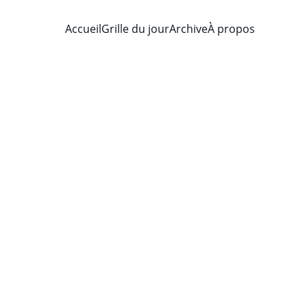
Accueil
Grille du jour
Archive
À propos
ve course session
 ideas and unlock your