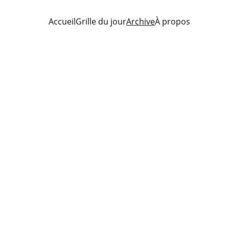
Accueil
Grille du jour
Archive
À propos
e au défi 